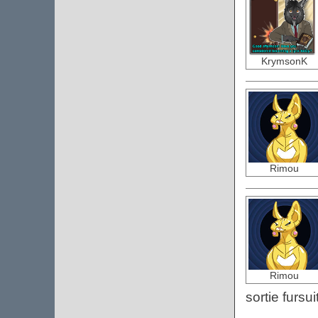
KrymsonK
Rimou
Rimou
sortie fursui