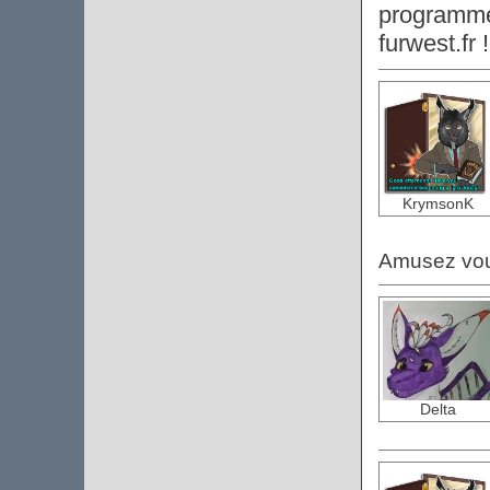
programme,
furwest.fr 
KrymsonK
Amusez vou
Delta