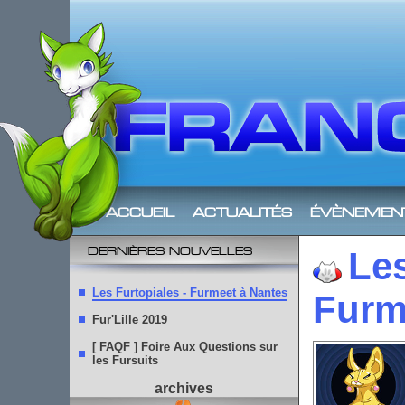
accueil
actualités
évènemen
dernières nouvelles
Les
Les Furtopiales - Furmeet à Nantes
Furm
Fur'Lille 2019
[ FAQF ] Foire Aux Questions sur
les Fursuits
archives