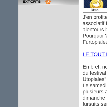
exports
Rimou
J'en profi
associatif
alentours b
Pourquoi ?
Furtopiale
LE TOUT
En bref, 
du festival
Utopiales"
Le samedi 
plusieurs 
dimanche n
fursuits se