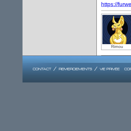
https://furwe
Rimou
contact
/
remerciements
/
vie privée
co