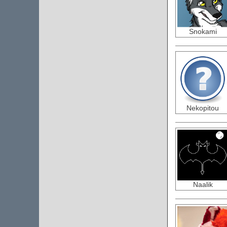
Snokami
Nekopitou
Naalik