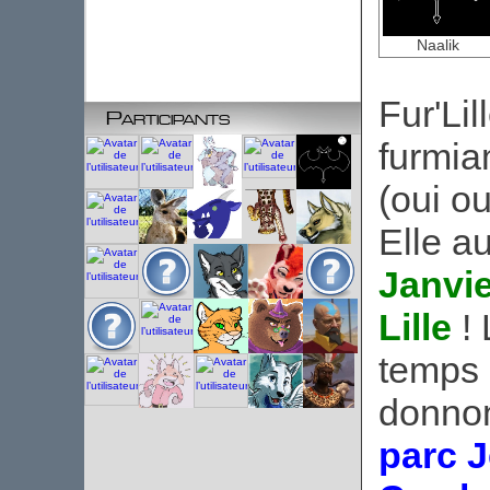
Naalik
Fur'Li
Participants
furmia
(oui o
Elle au
Janvie
Lille
! 
temps 
donno
parc J