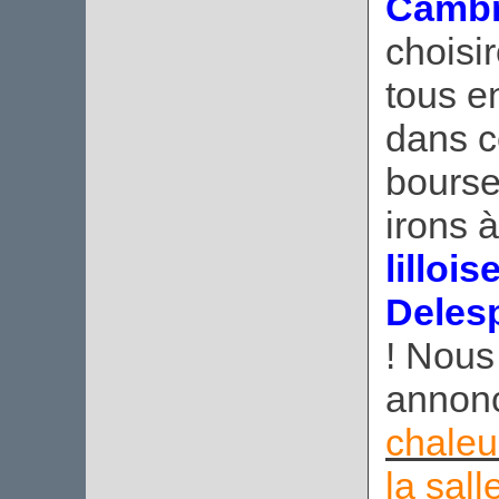
Cambra
choisir
tous e
dans c
bourse
irons 
lilloi
Deles
! Nous
annon
chaleu
la sall