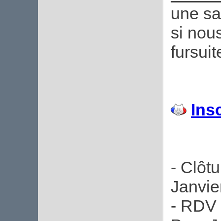
une sa
si nou
fursuit
Insc
- Clôtu
Janvie
- RDV 