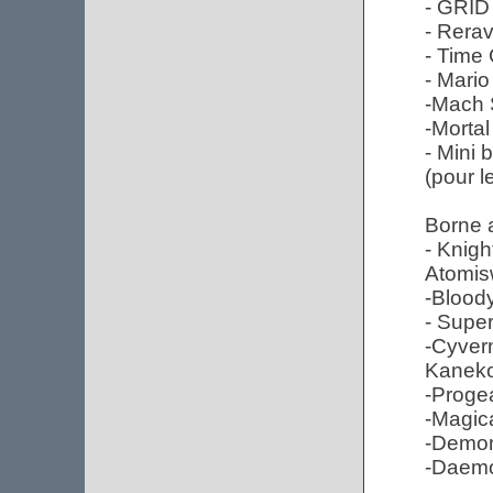
- GRID
- Rerav
- Time 
- Mario
-Mach S
-Morta
- Mini 
(pour l
Borne 
- Knigh
Atomi
-Blood
- Supe
-Cyver
Kanek
-Proge
-Magic
-Demon
-Daemo