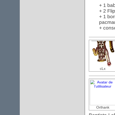
+ 1 ba
+ 2 Fli
+ 1 bor
pacman
+ cons
cLx
Orthank