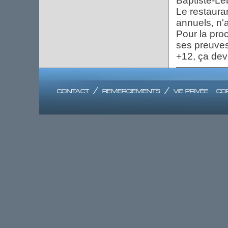
Baptiste-Le
Le restaura
annuels, n'
Pour la proc
ses preuves
+12, ça devi
contact
/
remerciements
/
vie privée
co