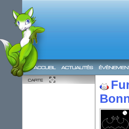
accueil
actualités
évènemen
carte
Fu
Bonn