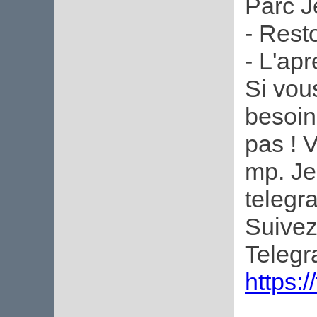
Parc J
- Resto
- L'apr
Si vou
besoin
pas ! 
mp. Je
telegr
Suivez
Telegra
https: