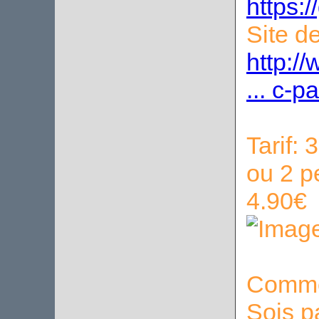
https:
Site de
http:/
... c-p
Tarif:
ou 2 p
4.90€
Commen
Sois p