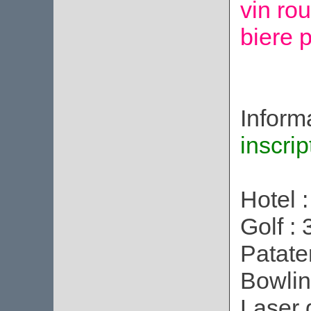
vin ro
biere 
Informa
inscrip
Hotel 
Golf : 
Patater
Bowlin
Laser 