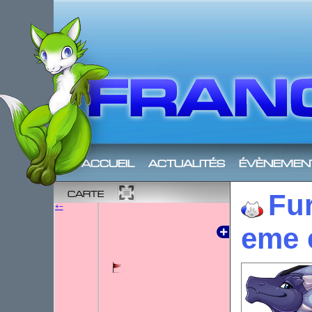
accueil
actualités
évènemen
carte
Fur
+
−
eme 