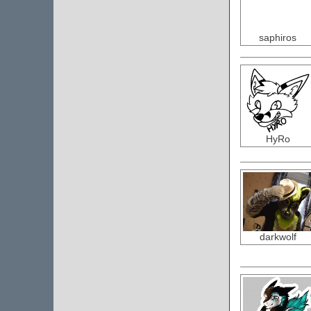
saphiros
HyRo
darkwolf