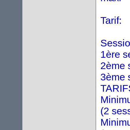
Tarif:
Sessio
1ère s
2ème s
3ème s
TARI
Minimu
(2 ses
Minimu