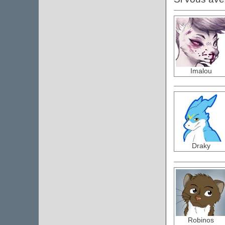
Imalou
Draky
Robinos