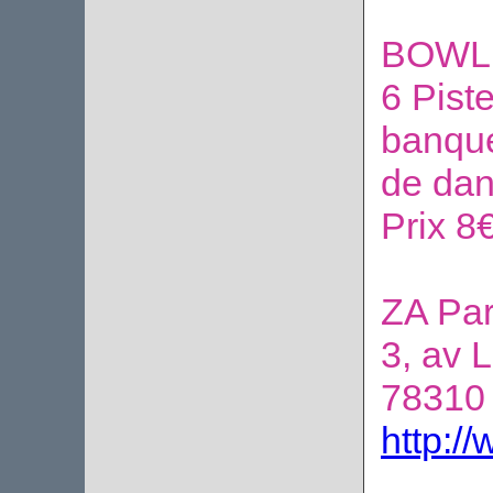
BOWL
6 Piste
banque
de dan
Prix 8
ZA Par
3, av 
78310
http:/