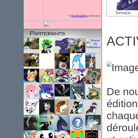
furnace
©
OpenStreetMap
contributors
Participants
ACTI
De nou
éditio
chaque
déroul