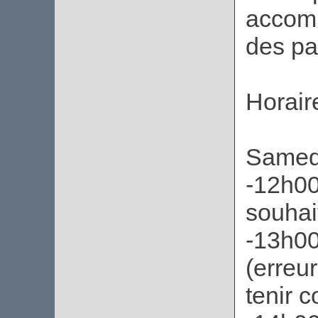
accomp
des pa
Horair
Samed
-12h00
souhai
-13h0
(erreur
tenir 