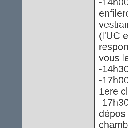
-14h00
enfiler
vestiai
(l'UC 
respon
vous le
-14h30
-17h00
1ere c
-17h30
dépos 
chambr