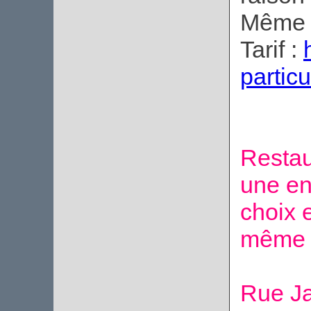
Même a
Tarif :
particu
Restaur
une en
choix e
même 
Rue Ja