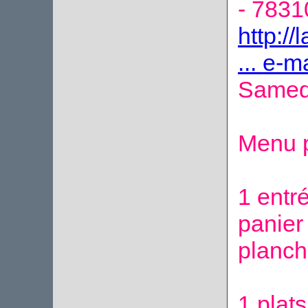
- 783
http://
... e-
Samed
Menu p
1 entr
panier
planch
1 plats