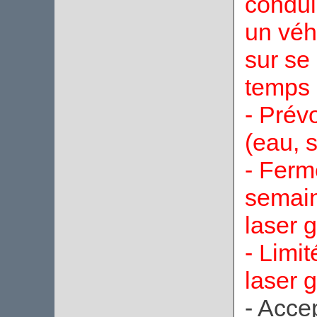
condui
un véh
sur se
temps q
- Prév
(eau, s
- Ferm
semain
laser 
- Limi
laser 
- Acce