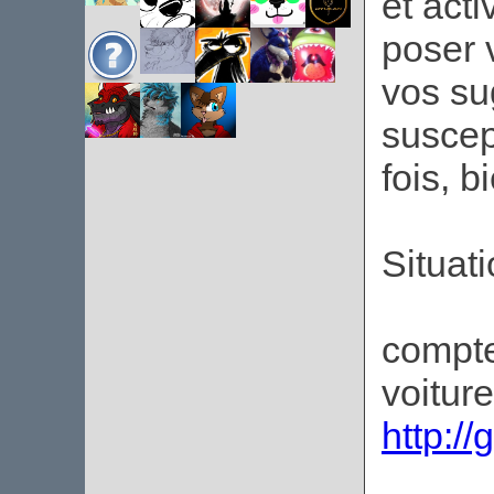
et acti
poser 
vos su
suscep
fois, b
Situati
compte
voitur
http:/