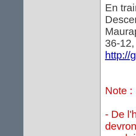
En tra
Descen
Maurap
36-12,
http:/
Note :
- De l'
devron