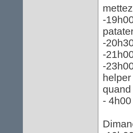
mettez
-19h00
patater
-20h30
-21h00
-23h00
helper 
quand 
- 4h00
Diman