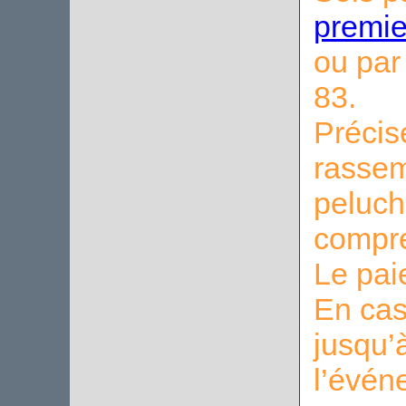
premi
ou par
83.
Précis
rasse
peluch
compre
Le pai
En cas
jusqu’
l’évén