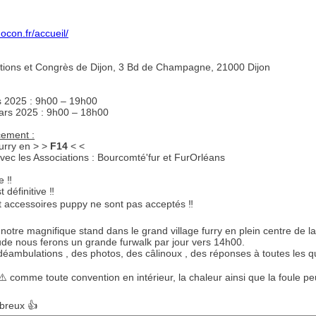
ocon.fr/accueil/
tions et Congrès de Dijon, 3 Bd de Champagne, 21000 Dijon
 2025 : 9h00 – 19h00
rs 2025 : 9h00 – 18h00
ement :
furry en > >
F14
< <
avec les Associations : Bourcomté'fur et FurOrléans
 ‼️
t définitive ‼️
t accessoires puppy ne sont pas acceptés ‼️
otre magnifique stand dans le grand village furry en plein centre de l
e nous ferons un grande furwalk par jour vers 14h00.
déambulations , des photos, des câlinoux , des réponses à toutes les q
comme toute convention en intérieur, la chaleur ainsi que la foule peuv
breux 👍