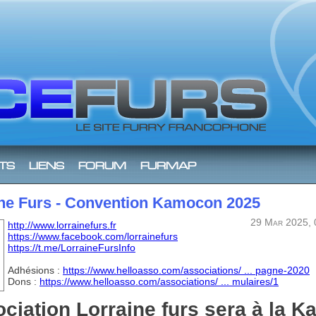
ts
liens
forum
furmap
ine Furs - Convention Kamocon 2025
29 Mar 2025, 0
http://www.lorrainefurs.fr
https://www.facebook.com/lorrainefurs
https://t.me/LorraineFursInfo
Adhésions :
https://www.helloasso.com/associations/ ... pagne-2020
Dons :
https://www.helloasso.com/associations/ ... mulaires/1
ciation Lorraine furs sera à la 