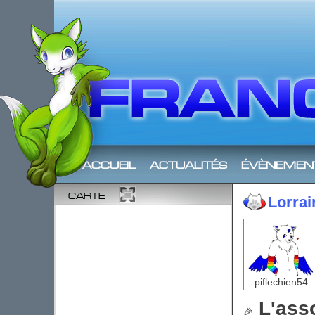
accueil
actualités
évènemen
carte
Lorra
piflechien54
L'asso
🎉