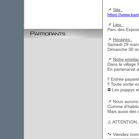
📌
Site :
https://www.kam
📌
Lieu :
Parc des Exposi
Participants
📌
Horaires :
Samedi 29 mars
Dimanche 30 ma
📌
Notre emplac
Dans le village 
En partenariat 
‼️ Entrée payante
‼️ Toute sortie es
⛔️ Les puppys e
📌 Nous aurons n
Comme d'habitud
Mais aussi des 
⚠️ ATTENTION ⚠️ 
🐾 Viendez nom