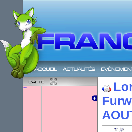
accueil
actualités
évènemen
carte
Lor
+
−
Furw
AOUT