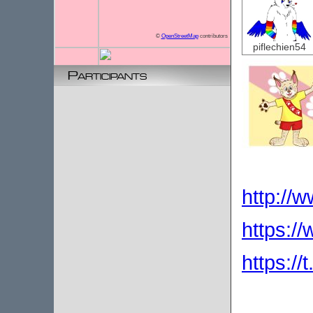
©
OpenStreetMap
contributors
piflechien54
Participants
http://w
https:/
https://