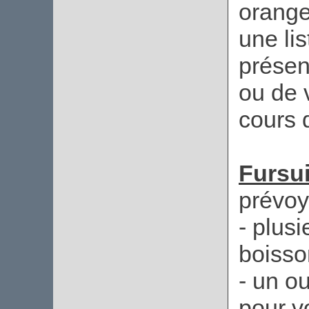
orange
une li
présen
ou de 
cours d
Fursu
prévo
- plusi
boisson
- un o
pour v