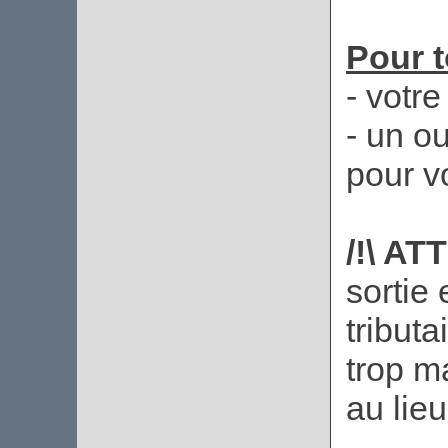
Pour t
- votr
- un o
pour v
/!\ AT
sortie
tributa
trop m
au lieu