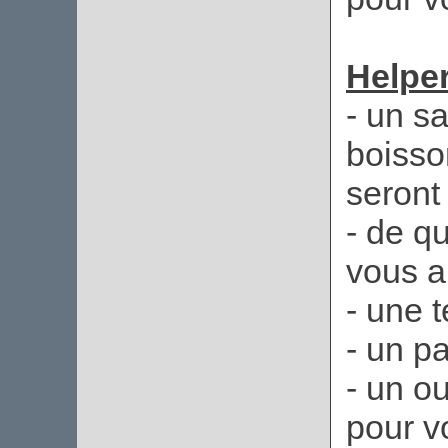
Helper
- un s
boisso
seront 
- de qu
vous a
- une 
- un p
- un o
pour vo