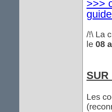
>>> c
guid
/!\ La 
le
08 
SUR 
Les co
(recon