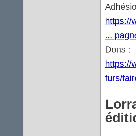
Adhésio
https:/
... pag
Dons :
https://
furs/fai
Lorr
édit