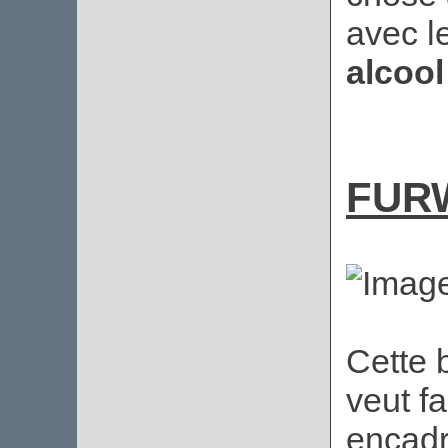
avec l
alcool
FUR
Cette 
veut fa
encadr