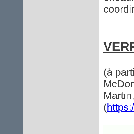
coordi
VERR
(à part
McDona
Martin
(
https