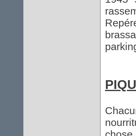
rasse
Repére
brassa
parking
PIQU
Chacun
nourri
chose 