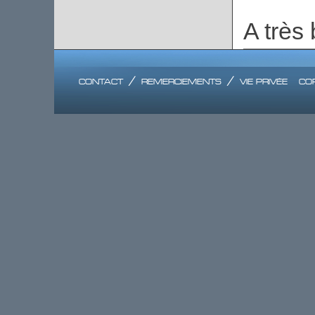
A très
contact
/
remerciements
/
vie privée
co