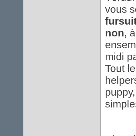
vous s
fursui
non
, 
ensemb
midi pa
Tout l
helpers
puppy,
simples