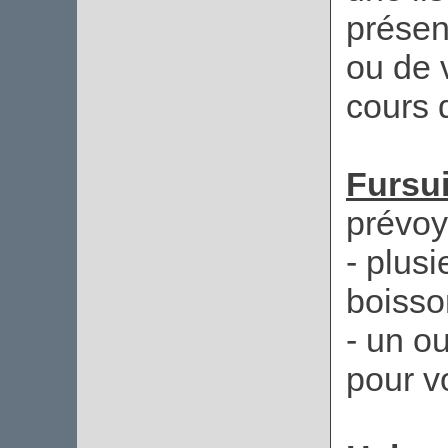
présen
ou de 
cours d
Fursu
prévo
- plusi
boisson
- un o
pour v