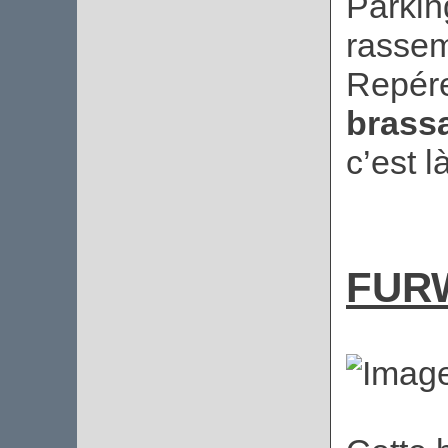
Parkin
rasse
Repére
brass
c’est 
FUR