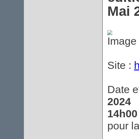
Mai 
Site :
h
Date et
2024
14h00
pour l