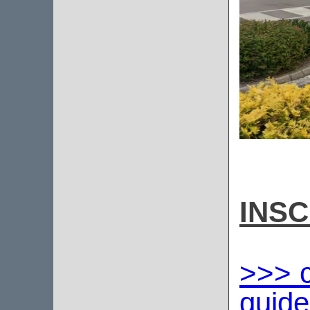
INSC
>>> c
guid