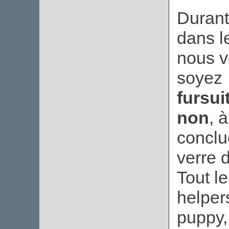
Durant
dans l
nous v
soyez
fursui
non
, 
conclu
verre d
Tout l
helpers
puppy,