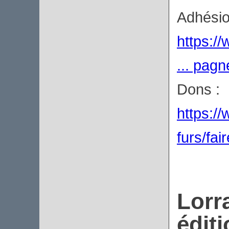
Adhésio
https:/
... pag
Dons :
https://
furs/fai
Lorr
éditi