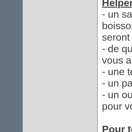
Helper
- un s
boisso
seront 
- de qu
vous a
- une 
- un p
- un o
pour vo
Pour t