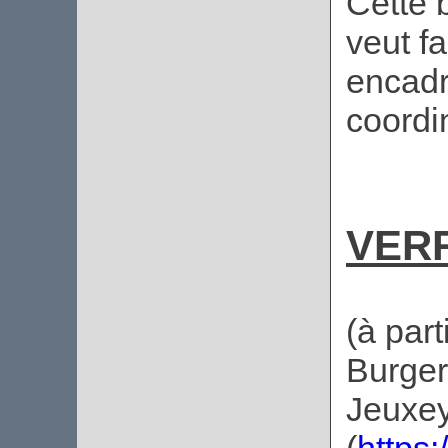
Cette 
veut fa
encadr
coordi
VERR
(à part
Burger
Jeuxe