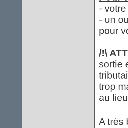
- votr
- un o
pour v
/!\ AT
sortie
tributa
trop m
au lieu
A très