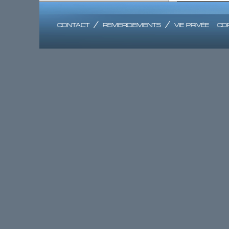
contact
/
remerciements
/
vie privée
co