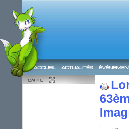
accueil
actualités
évènemen
carte
Lor
63èm
Imag