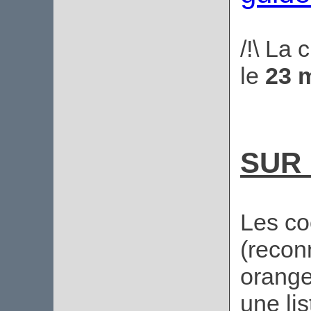
/!\ La 
le
23 
SUR 
Les co
(recon
orange
une li