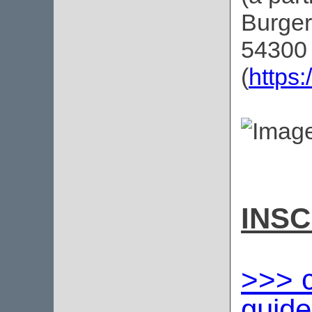
Burger
54300 
(
https
INSC
>>> c
guid