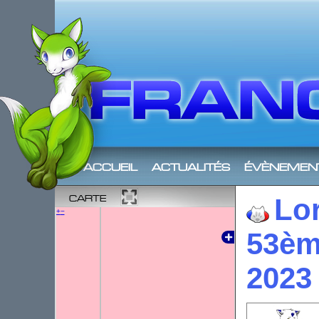
accueil
actualités
évènemen
carte
Lor
+
−
53èm
2023