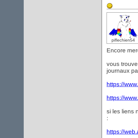
piflechien54
Encore merc
vous trouver
journaux pa
https://www.
https://www.e
si les lien
:
https://web