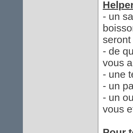
Helper
- un s
boisso
seront 
- de qu
vous a
- une 
- un p
- un o
vous et
Pour t