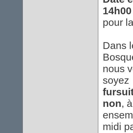
14h00
pour l
Dans l
Bosque
nous v
soyez
fursui
non
, 
ensemb
midi pa