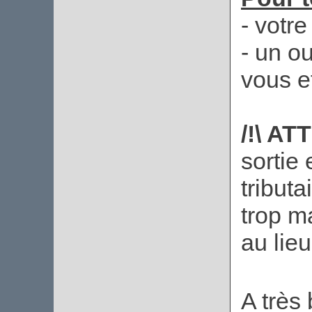
- votr
- un o
vous e
/!\ AT
sortie
tributa
trop m
au lieu
A très