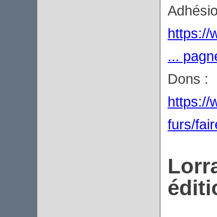
Adhésio
https:/
... pag
Dons :
https://
furs/fai
Lorr
édit