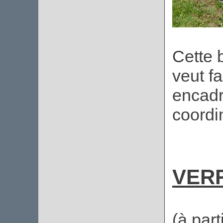
Cette 
veut fa
encadr
coordi
VERR
(à part