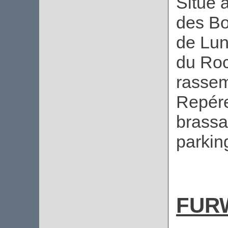
Situé 
des Bo
de Luné
du Roc
rasse
Repére
brassa
parking
FUR