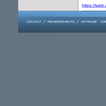
https://web
contact
/
remerciements
/
vie privée
co