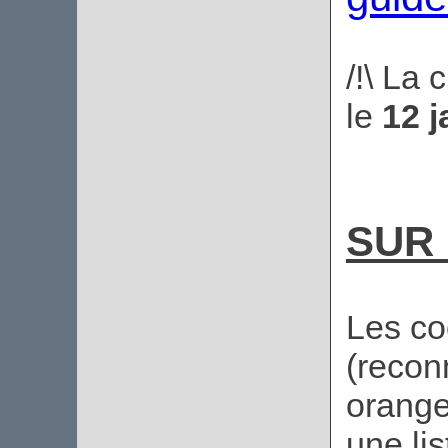
/!\ La 
le
12 j
SUR 
Les co
(recon
orange
une li