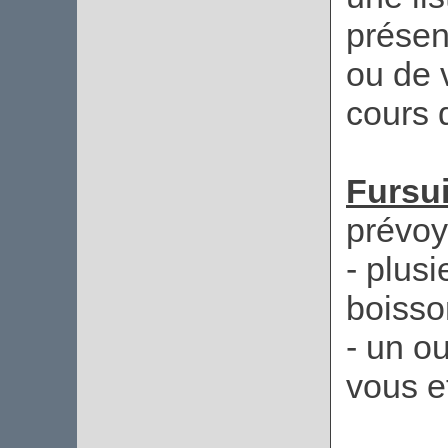
présen
ou de 
cours d
Fursu
prévo
- plusi
boisson
- un o
vous e