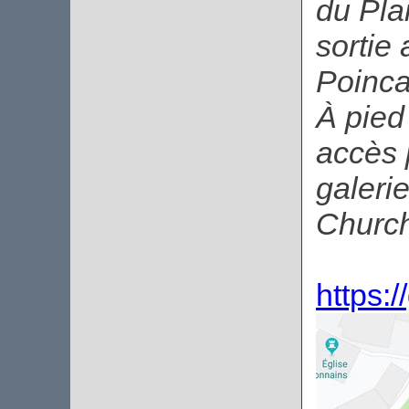
du Pla
sortie
Poinca
À pied 
accès 
galeri
Churchi
https