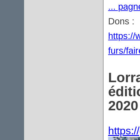
... pag
Dons :
https://
furs/fai
Lorr
édit
2020
https