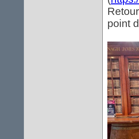
Retou
point 