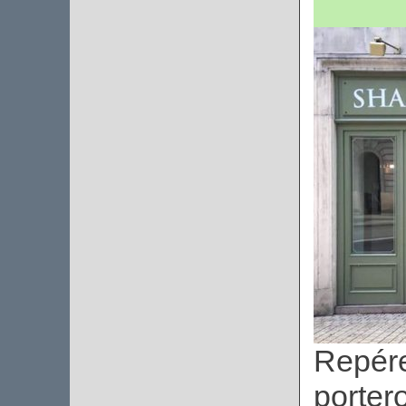
Repére
porter