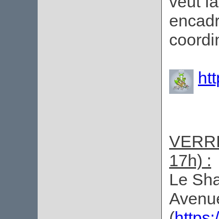
veut fa
encadr
coordi
ht
VERRE
17h) :
Le Sha
Avenu
(
https