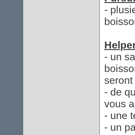
- plusi
boisson
Helper
- un s
boisso
seront 
- de qu
vous a
- une 
- un p