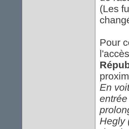
(Les fu
changé
Pour c
l'accè
Répub
proxim
En voit
entrée
prolon
Hegly 