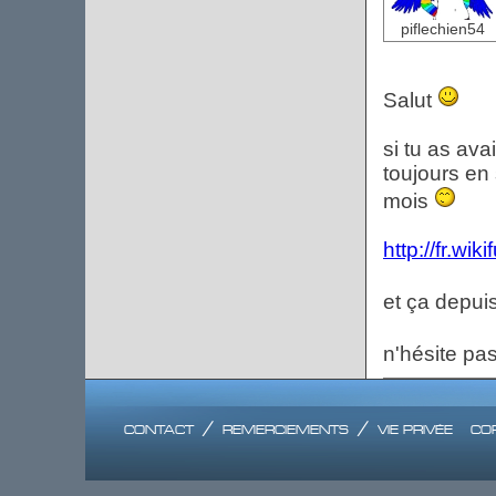
piflechien54
Salut
si tu as ava
toujours en 
mois
http://fr.wi
et ça depui
n'hésite pa
contact
/
remerciements
/
vie privée
co