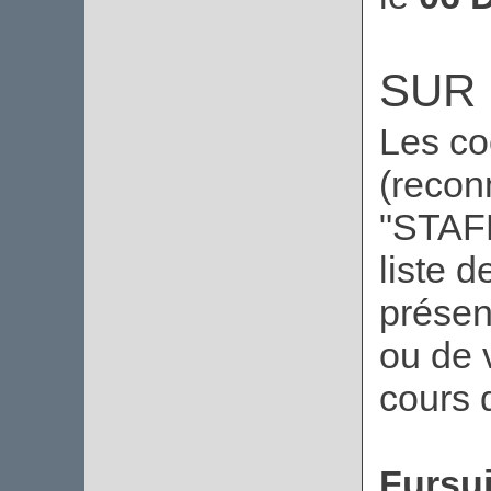
SUR 
Les co
(recon
"STAFF
liste 
présen
ou de 
cours d
Fursui