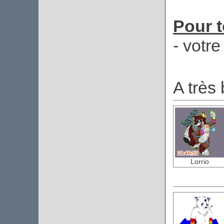
Pour t
- votr
A très 
Lorrio