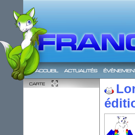
accueil
actualités
évènemen
carte
Lo
éditi