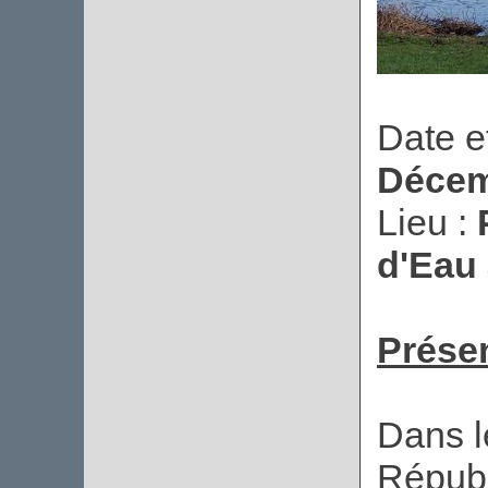
Date e
Décem
Lieu :
d'Eau 
Présen
Dans l
Républ