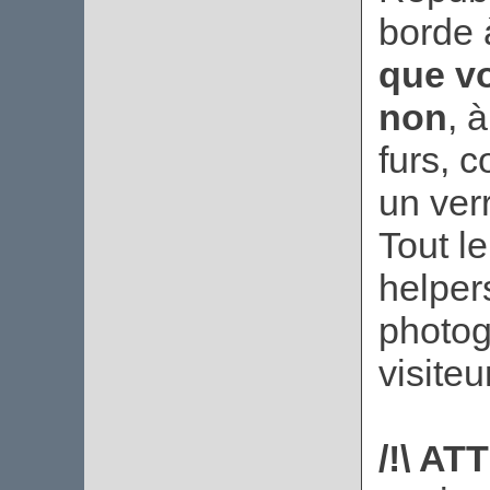
borde 
que vo
non
, 
furs, c
un verr
Tout l
helpers
photog
visiteu
/!\ AT