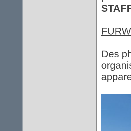
STAF
FURW
Des ph
organi
appare