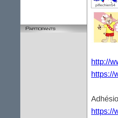
piflechien54
Participants
http://w
https:/
Adhésio
https:/