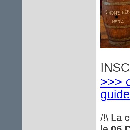
INSC
>>> c
guid
/!\ La 
le
06 