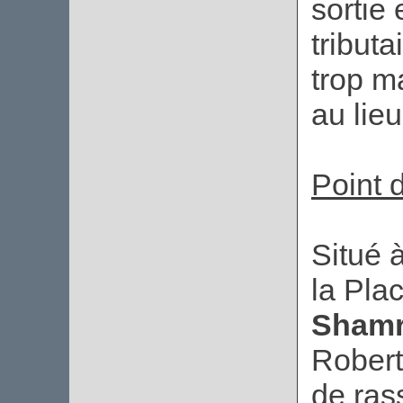
sortie
tributa
trop m
au lieu
Point 
Situé 
la Pla
Sham
Robert
de ras