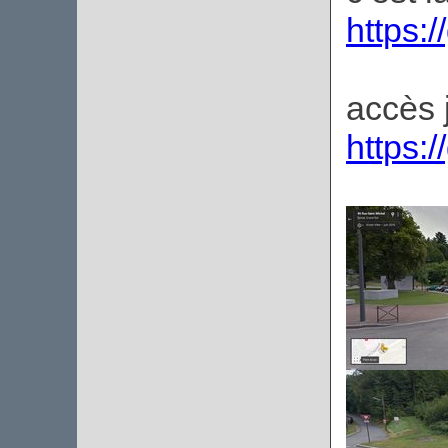
https:
accès 
https: