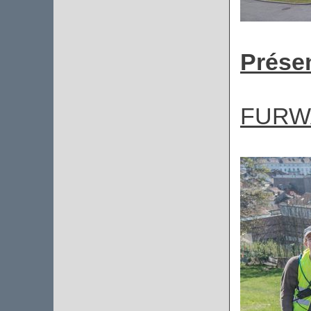
Présen
FURW