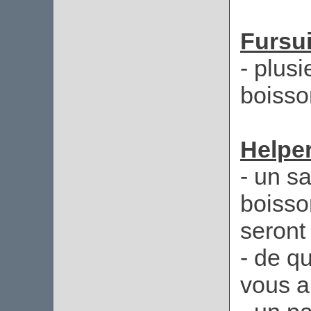
Fursui
- plusi
boisson
Helper
- un s
boisso
seront 
- de qu
vous a