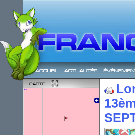
accueil
actualités
évènemen
carte
Lo
+
−
13èm
SEP