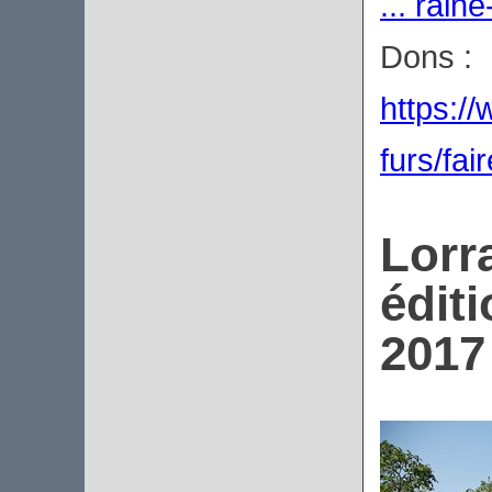
... raine
Dons :
https://
furs/fai
Lorr
édit
2017