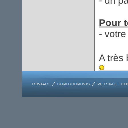
- un p
Pour t
- votr
A très
contact
/
remerciements
/
vie privée
co