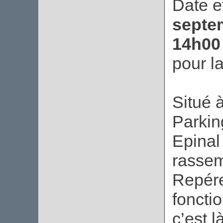
Date e
septe
14h00
pour l
Situé 
Parkin
Epinal
rasse
Repér
foncti
c’est 