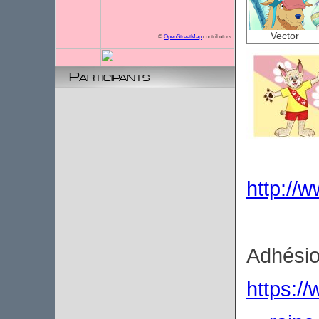
Vector
©
OpenStreetMap
contributors
Participants
http://w
Adhésio
https:/