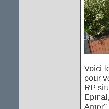
Voici l
pour v
RP sit
Epinal
Amor" 