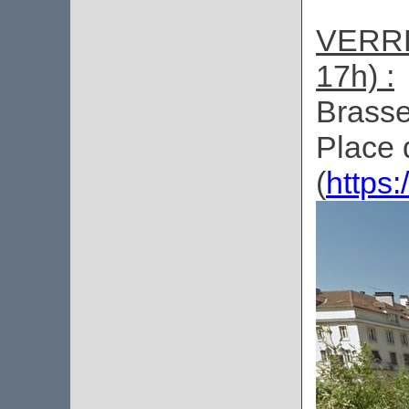
VERRE 
17h) :
Brasse
Place 
(
https