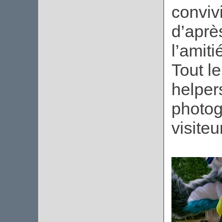
convivi
d’aprè
l’amiti
Tout l
helpers
photog
visiteu