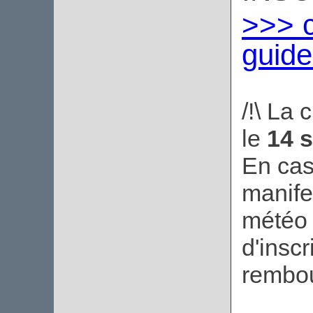
>>> c
guid
/!\ La 
le
14 
En cas
manife
météo 
d'insc
rembou