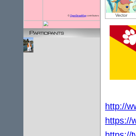
Vector
©
OpenStreetMap
contributors
Participants
http://w
https:/
https://