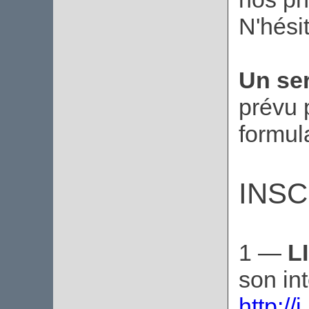
N'hési
Un ser
prévu 
formula
INSC
1 —
L
son int
http:/