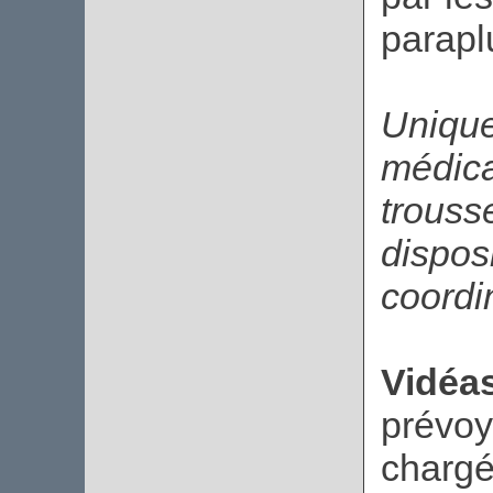
parapl
Unique
médica
trouss
disposi
coordi
Vidéas
prévoy
chargé