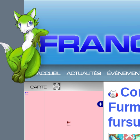
accueil
actualités
évènemen
carte
Co
+
−
Furm
fursu