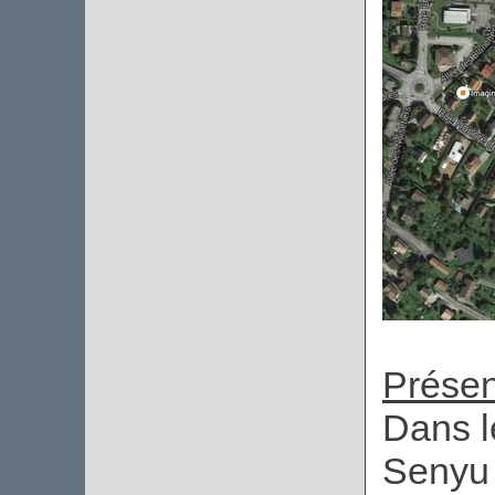
Présen
Dans l
Senyu 