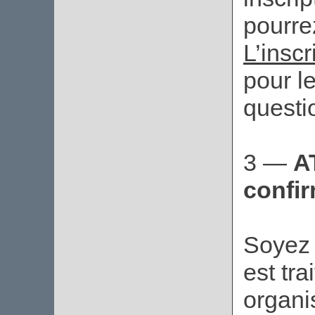
pourrez
L’inscr
pour le
questi
3 —
A
confi
Soyez 
est tr
organi