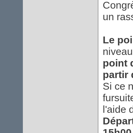
Congrè
un ras
Le po
nivea
point 
partir
Si ce n
fursui
l'aide
Dépar
15h00