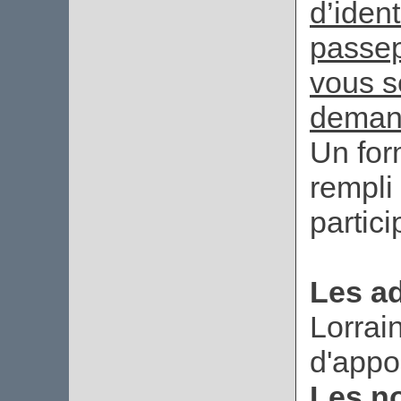
d’iden
passep
vous s
deman
Un form
rempli
partici
Les a
Lorrai
d'appor
Les n