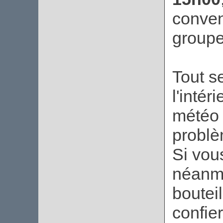
conven
groupe
Tout s
l'inté
météo 
problè
Si vou
néanmo
boutei
confie