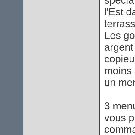
spécia
l'Est 
terrass
Les go
argent 
copieu
moins d
un men
3 menu
vous 
comman