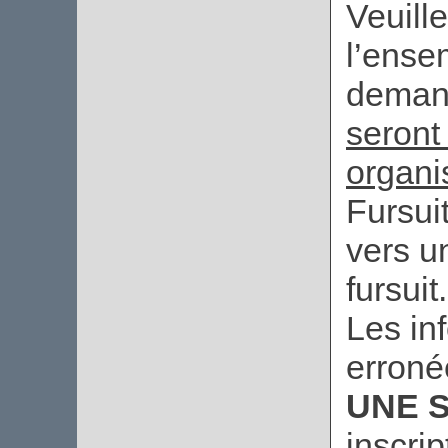
Veuill
l’ense
deman
seront
organi
Fursui
vers u
fursuit.
Les in
erroné
UNE S
inscri