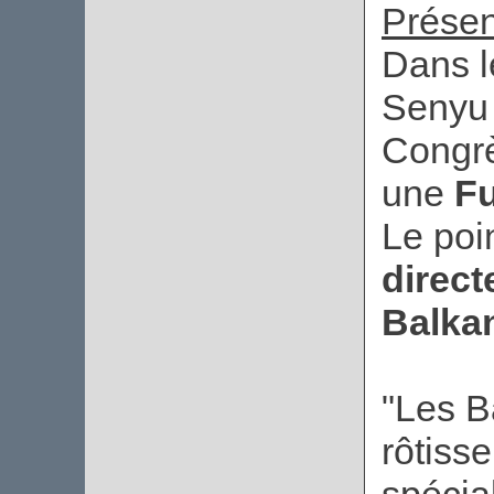
Présen
Dans l
Senyu 
Congrè
une
F
Le poi
direc
Balka
"Les B
rôtisse