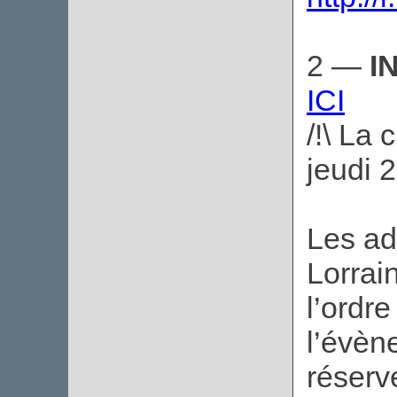
2 —
I
ICI
/!\ La 
jeudi 2
Les ad
Lorrai
l’ordre
l’évèn
réserv