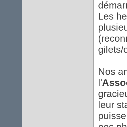
démarr
Les he
plusie
(recon
gilets/
Nos am
l'
Asso
gracie
leur st
puisse
nos ph