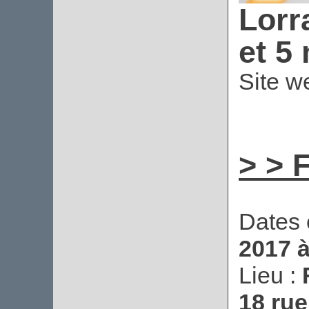
Lorr
et 5
Site we
> > 
Dates 
2017 
Lieu :
18 rue