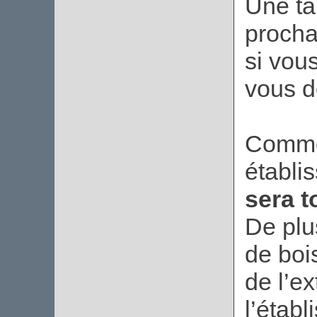
Une ta
procha
si vous
vous d
Comme
établi
sera 
De plu
de boi
de l’ex
l’établ