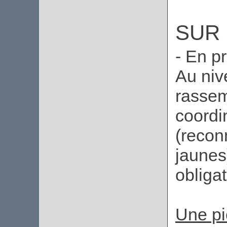
SUR 
- En p
Au niv
rassem
coordi
(recon
jaunes
obliga
Une pi