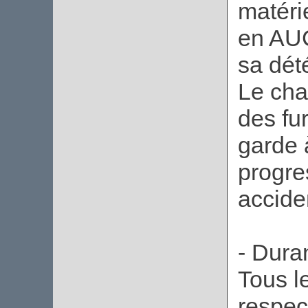
matéri
en AUC
sa dété
Le cha
des fur
garde 
progre
accide
- Duran
Tous l
respec