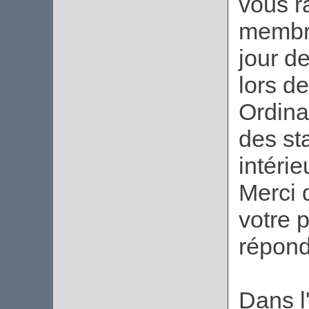
vous r
membre
jour de
lors d
Ordinai
des st
intérie
Merci 
votre 
répond
Dans l'