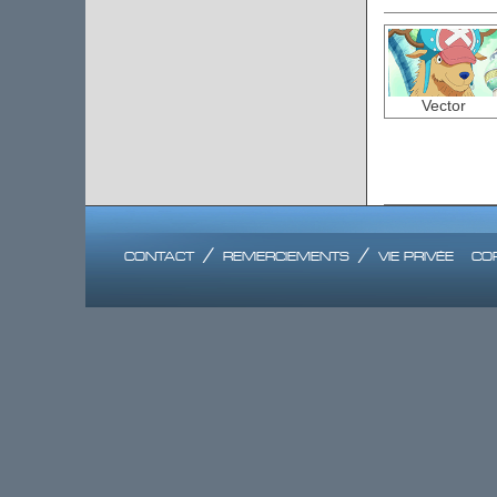
Vector
contact
/
remerciements
/
vie privée
co