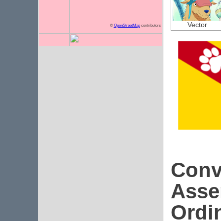
Vector
©
OpenStreetMap
contributors
Conv
Asse
Ordi