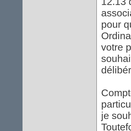
12.13 
associ
pour q
Ordina
votre 
souhai
délibé
Compte
particu
je sou
Toutefo