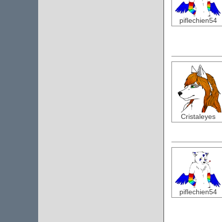
piflechien54
Cristaleyes
piflechien54