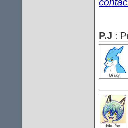
contac
P.J
: 
Draky
lala_fox