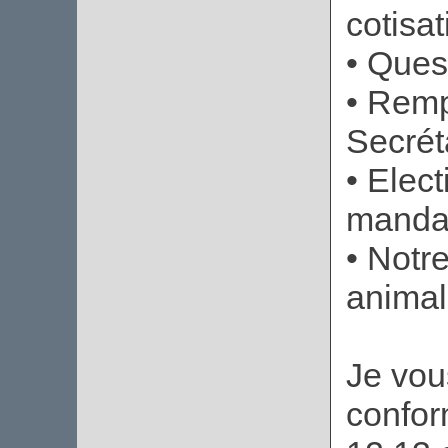
cotisat
• Ques
• Remp
Secréta
• Elec
manda
• Notr
animal
Je vou
confor