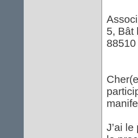
Associ
5, Bât
88510
Cher(e
partic
manife
J’ai le