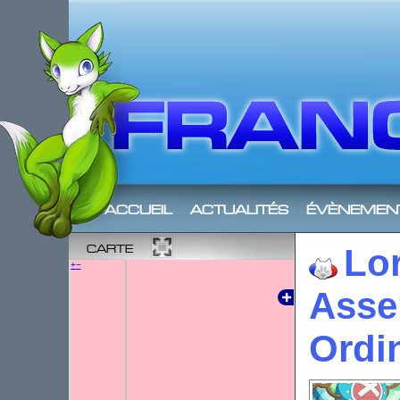
accueil
actualités
évènemen
carte
Lor
+
−
Asse
Ordi