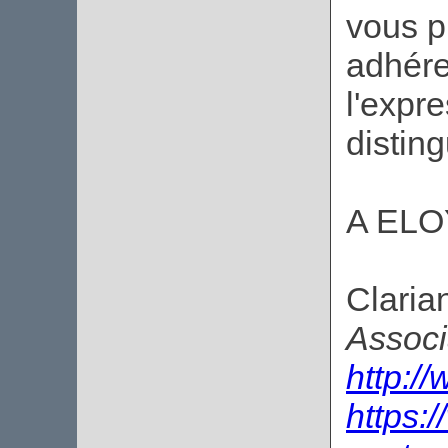
vous p
adhéren
l'expr
distin
A ELOY
Claria
Associ
http://
https: