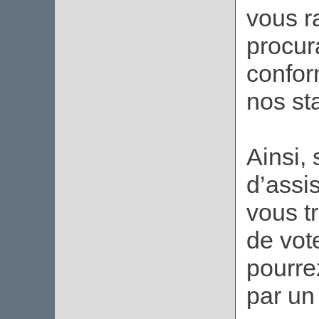
vous r
procura
confor
nos sta
Ainsi,
d’assi
vous tr
de vot
pourre
par un