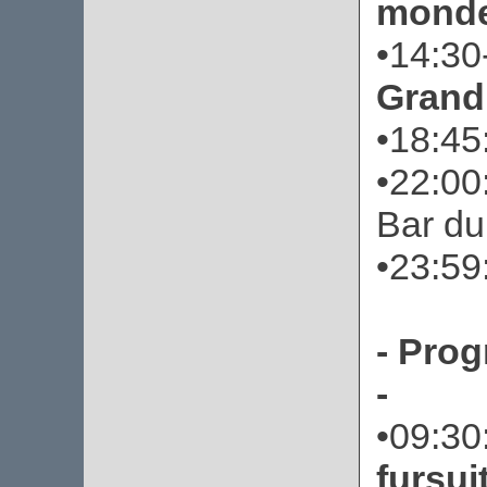
mond
•14:30
Grand
•18:45
•22:00
Bar d
•23:59:
- Prog
-
•09:30
fursui