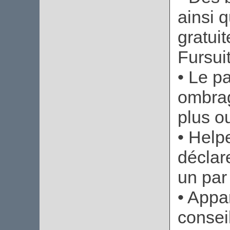
ainsi 
gratui
Fursui
• Le p
ombrag
plus o
• Help
déclar
un par 
• Appa
conseil