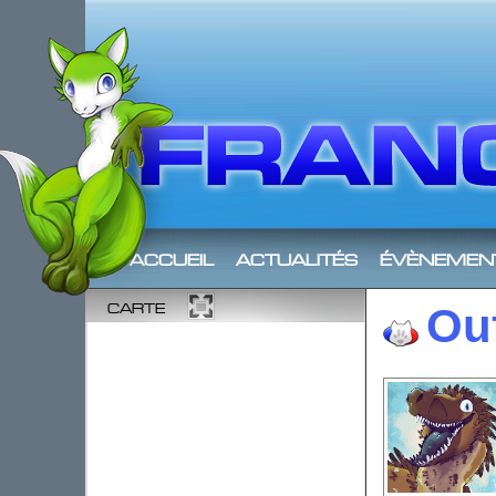
accueil
actualités
évènemen
carte
Ou