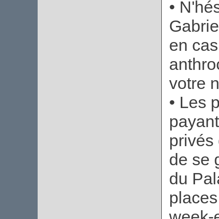
• N'hé
Gabrie
en cas
anthro
votre
• Les p
payant
privés 
de se 
du Pal
places
week-