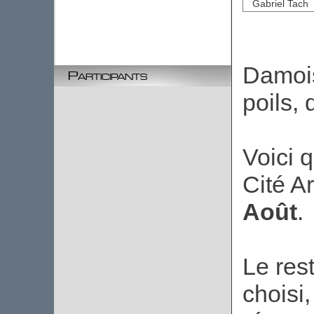
Gabriel Tach
Damois
Participants
poils, 
Voici q
Cité A
Août
.
Le res
choisi