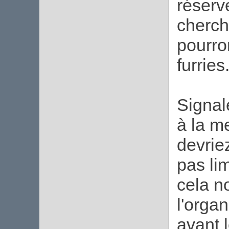
réserv
cherch
pourro
furries
Signal
à la m
devriez
pas li
cela n
l'organ
avant 