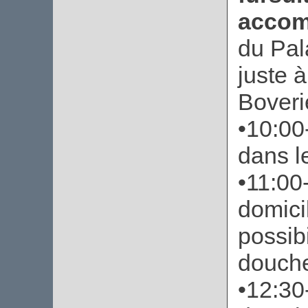
accom
du Pal
juste 
Boveri
•10:00
dans l
•11:00
domici
possibi
douche
•12:30