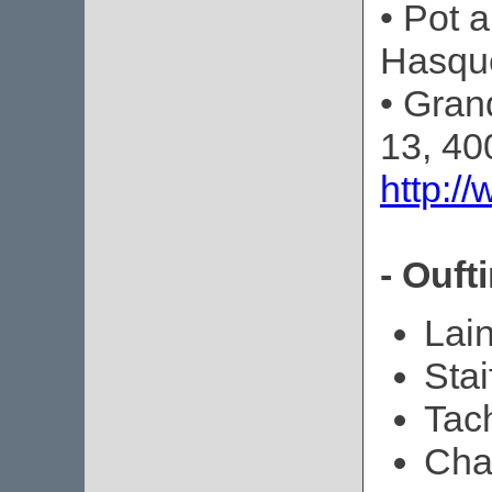
• Pot 
Hasque
• Gran
13, 40
http:/
- Ouft
Lai
Stai
Tac
Cha