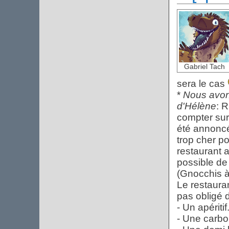
Gabriel Tach
sera le cas
*
Nous avon
d'Hélène
: 
compter sur
été annoncé,
trop cher po
restaurant a
possible de
(Gnocchis à l
Le restaura
pas obligé 
- Un apéritif
- Une carb