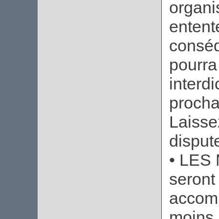
organi
entent
conséq
pourra
interdi
procha
Laisse
disput
• LES 
seront
accomp
moins.