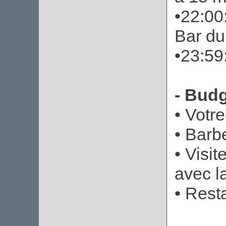
•22:00
Bar d
•23:59:
- Budg
• Votre
• Barb
• Visi
avec la
• Rest