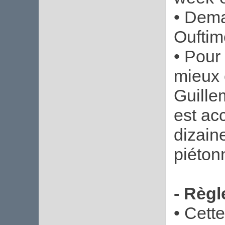
• Dem
Ouftim
• Pour 
mieux 
Guille
est ac
dizain
piéton
- Règl
• Cett