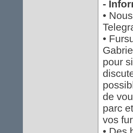
- Info
• Nous
Telegr
• Furs
Gabrie
pour s
discut
possibl
de vou
parc e
vos fur
• Des 