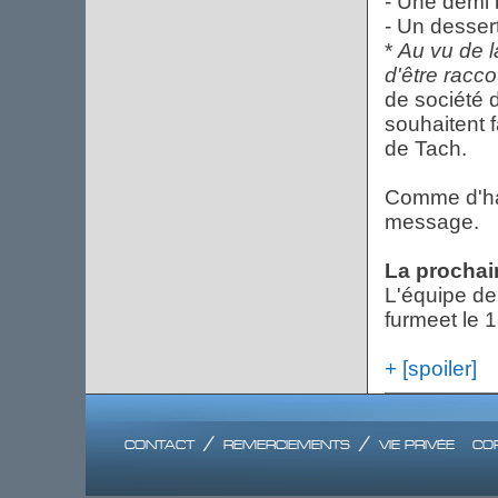
- Une demi 
- Un desser
*
Au vu de l
d'être racco
de société d
souhaitent f
de Tach.
Comme d'ha
message.
La prochai
L'équipe de
furmeet le 
+ [spoiler]
contact
/
remerciements
/
vie privée
co