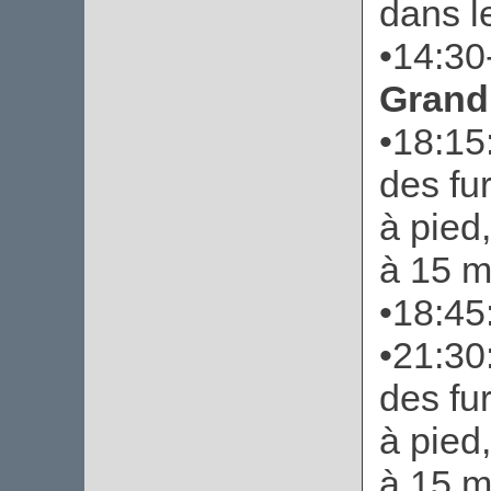
dans l
•14:30
Grand
•18:15
des fu
à pied
à 15 m
•18:45
•21:30
des fu
à pied
à 15 m