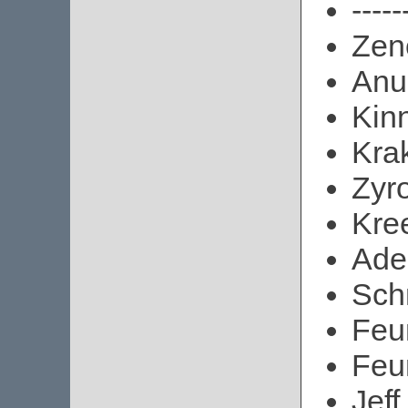
-----
Zen
Anu
Kin
Kra
Zyr
Kre
Ad
Sch
Feu
Feu
Jef