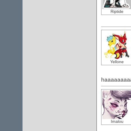
Riptide
Yellone
haaaaaaaaaa
Imalou