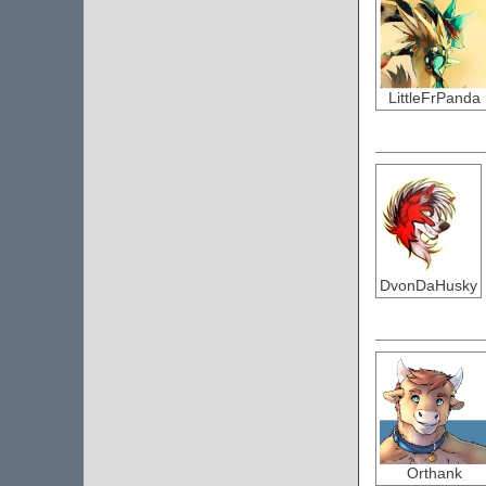
LittleFrPanda
DvonDaHusky
Orthank