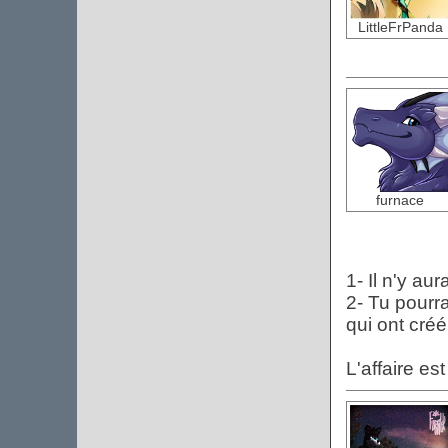
LittleFrPanda
furnace
1- Il n'y au
2- Tu pourra
qui ont cré
L'affaire es