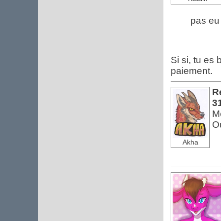
pas eu 
Si si, tu es
paiement.
Re
3
Me
Oui
Akha