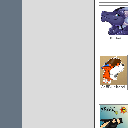
furnace
JeffBluehand