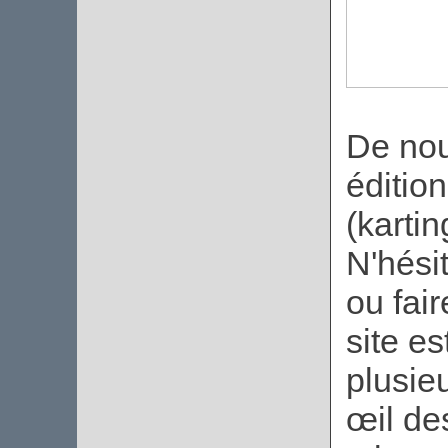
De nou
édition
(kartin
N'hési
ou fai
site es
plusieu
œil de