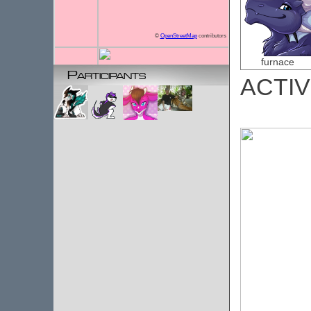
©
OpenStreetMap
contributors
furnace
Participants
ACTIV