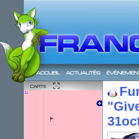
accueil
actualités
évènemen
carte
Fur
+
−
"Give
31oc