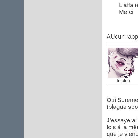
L'affai
Merci
AUcun rappo
Imalou
Oui Suremen
(blague sp
J'essayerai
fois à la m
que je viendr