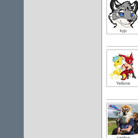
kyp
Yellone
saphyr