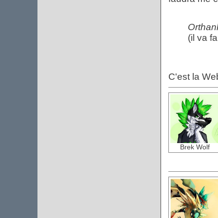
Orthank
(il va f
C'est la We
Brek Wolf