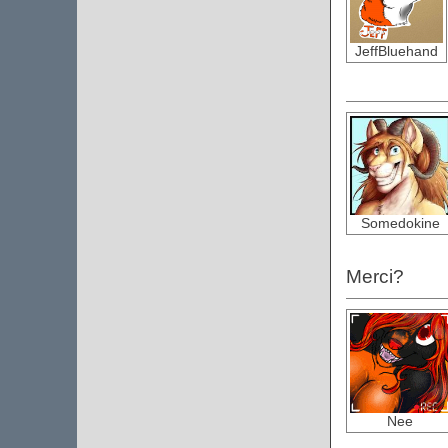
JeffBluehand
Somedokine
Merci?
Nee