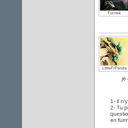
Furrtek
LittleFrPanda
je
1- Il n
2- Tu p
questio
en furm