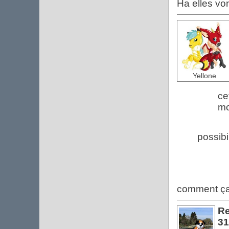
Ha elles von
Yellone
ce
mo
possibi
comment ça
Re
31