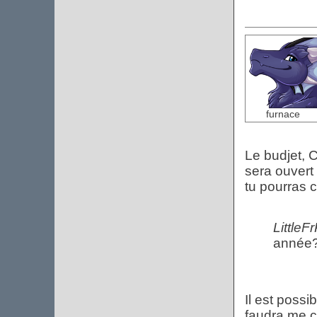
furnace
Le budjet, 
sera ouvert 
tu pourras c
LittleF
année
Il est possi
faudra me c