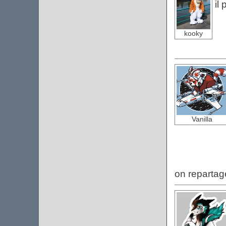
il
kooky
Vanilla
on repartag