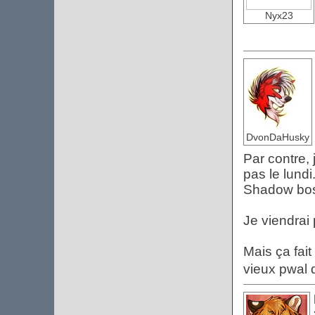
Nyx23
DvonDaHusky
Par contre,
pas le lundi
Shadow boss
Je viendrai
Mais ça fait
vieux pwal 