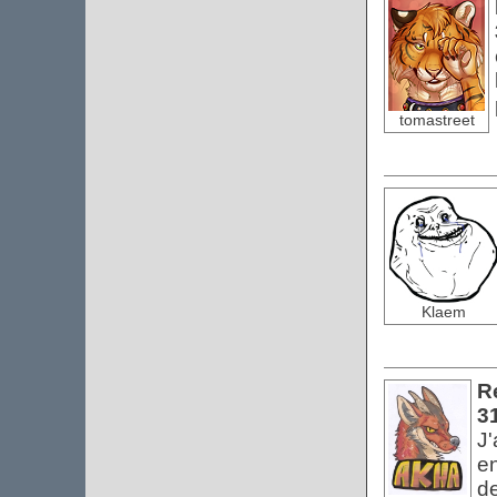
tomastreet
Klaem
Re
3
J'
en
de