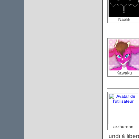
Naalik
Kawaku
arzhurenn
lundi à lib